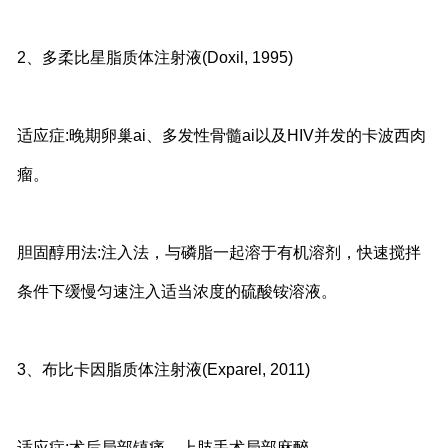
2、多柔比星脂质体注射液(Doxil, 1995)
适应症:晚期卵巢ai、多发性骨髓ai以及HIV并发的卡波西肉
瘤。
胆固醇用法:注入法，与磷脂一起溶于有机溶剂，快速搅拌
条件下缓慢匀速注入适当浓度的硫酸铵溶液。
3、布比卡因脂质体注射液(Exparel, 2011)
适应症:术后局部镇痛，上肢手术局部麻醉。