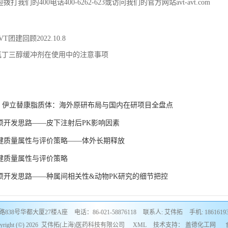
打我们的400电话400-6262-623或访问我们的官方网站avt-avt.com
VT团建回顾2022.10.8
氨丁三醇缓冲剂在使用中的注意事项
：
 | 伊立替康脂质体：海外原研布局与国内在研项目全盘点
项开发思路——皮下注射后PK影响因素
键质量属性与评价策略——体外长期释放
键质量属性与评价策略
项开发思路——种属间相关性&动物PK研究的细节把控
838号华都大厦27楼A座
电话：86-021-58876118
联系人: 艾伟拓
手机: 1861619
ight (©) 2026
艾伟拓(上海)医药科技有限公司
XML
技术支持：
盖德化工网