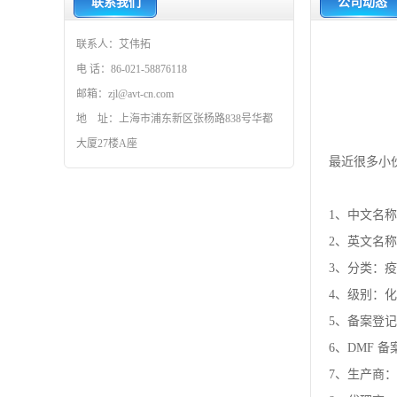
联系我们
公司动态
联系人：艾伟拓
电 话：86-021-58876118
邮箱：zjl@avt-cn.com
地 址：上海市浦东新区张杨路838号华都
大厦27楼A座
最近很多小伙
1、中文名称
2、英文名称
3、分类：
4、级别：
5、备案登
6、DMF 
7、生产商