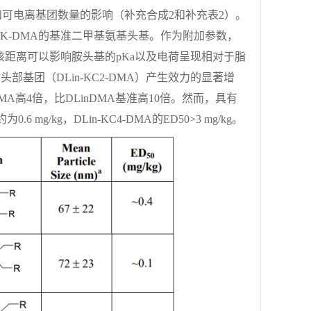
可电离基团数量的影响（补充合成2和补充表2）。
n-K-DMA的基准二甲基氨基头基。作为附加参数，
距离可以影响胺头基的pKa以及电荷呈现相对于脂
部基团（DLin-KC2-DMA）产生效力的显著增
K-DMA高4倍，比DLinDMA基准高10倍。然而，具有
g/kg，DLin-KC4-DMA的ED50>3 mg/kg。