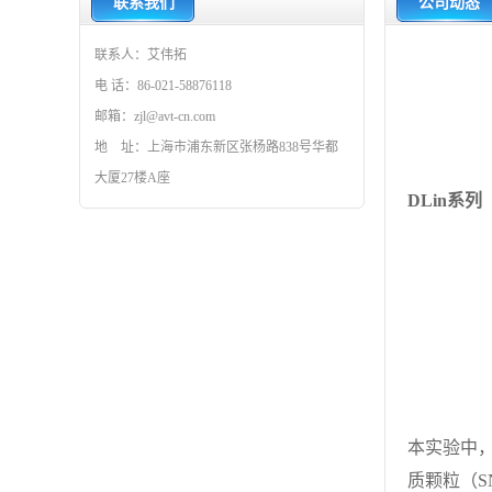
联系我们
公司动态
联系人：艾伟拓
电 话：86-021-58876118
邮箱：zjl@avt-cn.com
地 址：上海市浦东新区张杨路838号华都
大厦27楼A座
DLin系列
本实验中，
质颗粒（S