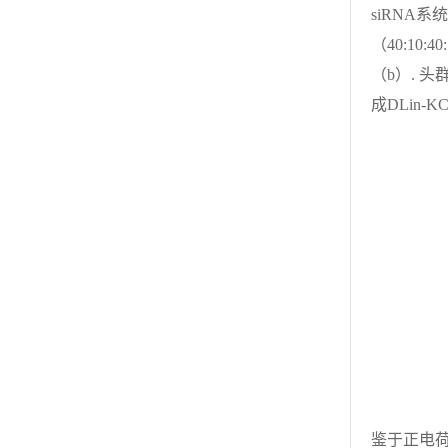
siRNA
（40:10:
（b）. 
成DLin-
鉴于正电荷