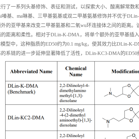
进行了一系列头基修饰、表征和测试，以探索大小、酸离解常数和
ai嗪基、ma啉基、三甲基氨基或双二甲基氨基修饰并不优于DLi
额外的亚甲基来改变二甲基氨基和二氧wu环连接体之间的距离。该
的距离和柔性。相对于DLin-K-DMA，将单个额外的亚甲基插入头
I模型中，这种脂质的ED50约为0.1 mg/kg，使其效力比DLin-
系链的进一步延伸显著降低了活性，DLin-KC3-DMA的ED50约为0.6 m