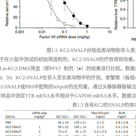
图1.3. KC2-SNALP对啮齿类动物和非
对于在小鼠中测试的初始筛选制剂，KC2-SNALP的疗效得到改善。KC
Lin-KC2-DMA筛选（即PFV）制剂（●）的结果进行比较。
s.d.（b）KC2-SNALP在非人灵长类动物中的疗效。食蟹猴（每组n=3）接受
KC2-SNALP或PBS中配制的siApoB的总剂量，通过头静脉静脉输注
品中测定TTR mRNA水平相对于GAPDH mRNA水平。数据点代表组平
表1.3 含有KC2的SNALP的