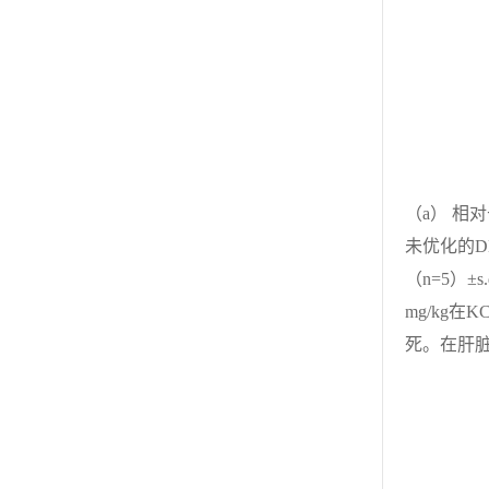
（a） 相
未优化的D
（n=5）±
mg/kg在
死。在肝脏样