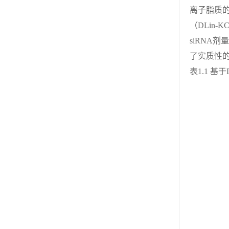
离子脂质的
（DLin-
siRNA
了实质性
表1.1 基