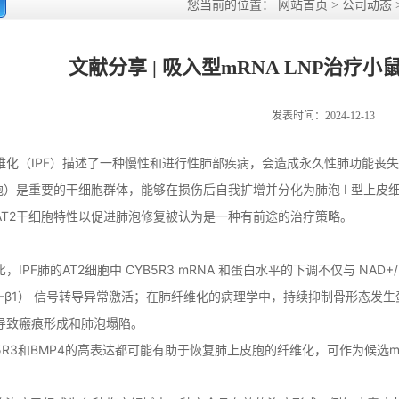
您当前的位置：
网站首页
>
公司动态
文献分享 | 吸入型mRNA LNP治疗
发表时间：2024-12-13
维化（IPF）描述了一种慢性和进行性肺部疾病，会造成永久性肺功能丧失
胞）是重要的干细胞群体，能够在损伤后自我扩增并分化为肺泡 I 型上皮细
AT2干细胞特性以促进肺泡修复被认为是一种有前途的治疗策略。
，IPF肺的AT2细胞中 CYB5R3 mRNA 和蛋白水平的下调不仅与 NA
GF-β1） 信号转导异常激活；在肺纤维化的病理学中，持续抑制骨形态发生
导致瘢痕形成和肺泡塌陷。
5R3和BMP4的高表达都可能有助于恢复肺上皮胞的纤维化，可作为候选m