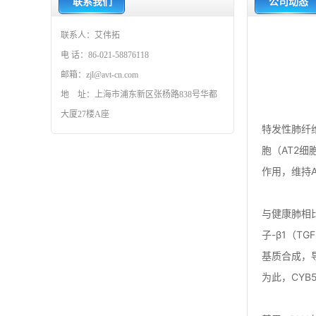
联系我们
公司动态
联系人：艾伟拓
电 话：86-021-58876118
邮箱：zjl@avt-cn.com
地 址：上海市浦东新区张杨路838号华都
大厦27楼A座
特发性肺纤
胞（AT2细
作用，维持
与健康肺相比
子-β1（T
基质合成，
为此，CYB