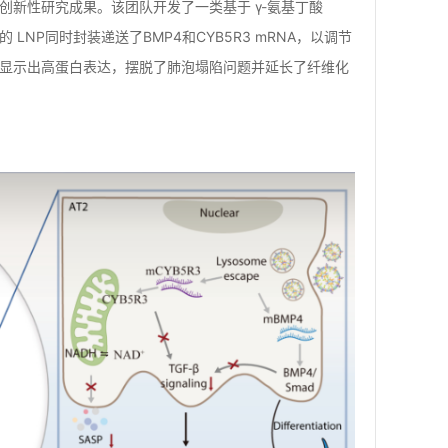
brosis in mice”的创新性研究成果。该团队开发了一类基于 γ-氨基丁酸
 LNP同时封装递送了BMP4和CYB5R3 mRNA，以调节
细胞中显示出高蛋白表达，摆脱了肺泡塌陷问题并延长了纤维化