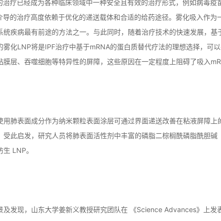
A的治疗已经成为各种临床领域中一种安全且有效的治疗形式，例如病毒疫
A介导的治疗高度依赖于优化的递送载体和合适的给药途径。雾化吸入作为
系统疾病最有前途的方法之一。与此同时，随着治疗技术的快速发展，基
的雾化LNP将是IPF治疗中基于mRNA的蛋白质替代疗法的理想选择，
粘膜层、吞噬细胞等特异性的屏障，这些原因在一定程度上阻碍了吸入mR
使用肺表面成分作为纳米颗粒表面涂层可通过界面递送改善在粘液屏障上
。受此启发，研究人员将肺表面活性剂中丰富的磷脂二棕榈酰磷脂酰胆碱 （
生 LNP。
现，山东大学姜新义教授研究团队在 《Science Advances》上发表了题为“Realv