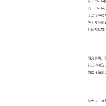
基于mRN
而，mRN
上治疗呼吸
吸上皮细胞
且肺部具有
研究表明，
行药物递送
表面活性剂仿
基于以上背景及发