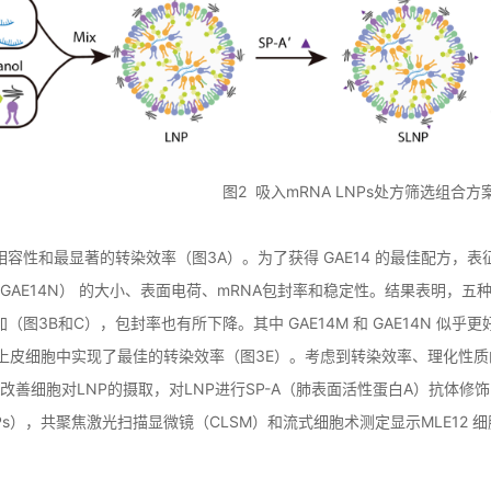
图2 吸入mRNA LNPs处方筛选组合
容性和最显著的转染效率（图3A）。为了获得 GAE14 的最佳配方，表征了五
 和 GAE14N） 的大小、表面电荷、mRNA包封率和稳定性。结果表明，五
（图3B和C），包封率也有所下降。其中 GAE14M 和 GAE14N 似乎更
 在上皮细胞中实现了最佳的转染效率（图3E）。考虑到转染效率、理化性质
了改善细胞对LNP的摄取，对LNP进行SP-A（肺表面活性蛋白A）抗体修饰（用 
Ps），共聚焦激光扫描显微镜（CLSM）和流式细胞术测定显示MLE12 细胞