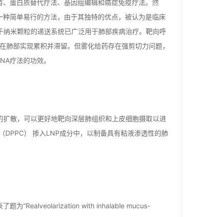
苗、蛋白质替代疗法、基因组编辑和癌症免疫疗法。然
一种简单易行的方法，由于其独特的优点，被认为是临床
于纳米颗粒的递送系统已广泛用于肺部疾病治疗。靶向呼
可以在肺部实现累积并滞留。但雾化给药存在强剪切力问题，
NA疗法的功效。
的扩散，可以更好地靶向深层肺组织和上皮细胞摄取以进
DPPC） 掺入LNP成分中，以制备具有粘液渗透性的肺
eolarization with inhalable mucus-