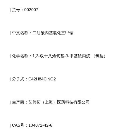
| 货号：002007
| 中文名称：二油酰丙基氯化三甲铵
| 化学名称：1,2-双十八烯氧基-3-甲基铵丙烷 （氯盐）
| 分子式：C42H84ClNO2
| 生产商：艾伟拓（上海）医药科技有限公司
| CAS号：104872-42-6