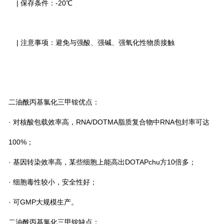
| 保存条件：-20℃
| 注意事项：避免与强酸、强碱、强氧化性物质接触
二油酰丙基氯化三甲铵优点：
· 对核酸包载效率高，RNA/DOTMA脂质复合物中RNA包封率可达
100%；
· 基因转染效率高，某些细胞上能高出DOTAPchu方10倍多；
· 细胞毒性较小，安全性好；
· 可GMP大规模生产。
二油酰丙基氯化三甲铵缺点：