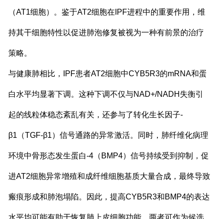
（AT1细胞）。鉴于AT2细胞在IPF进程中的重要作用，维
持其干细胞特性以促进肺泡修复被视为一种有前景的治疗
策略。
与健康肺相比，IPF患者AT2细胞中CYB5R3的mRNA和蛋
白水平均显著下调。这种下调不仅与NAD+/NADH失衡引
起的线粒体稳态紊乱有关，还参与了转化生长因子-
β1（TGF-β1）信号通路的异常激活。同时，肺纤维化病理
环境中骨形态发生蛋白-4（BMP4）信号持续受到抑制，促
进AT2细胞异常增殖和成纤维细胞基质大量合成，最终导致
瘢痕形成和肺泡塌陷。因此，提高CYB5R3和BMP4的表达
水平均可能有助于恢复肺上皮细胞功能，两者可作为候选