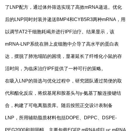
了LNP配方，通过体外筛选实现了高效mRNA递送。优化
后的LNP同时封装并递送BMP4和CYB5R3两种mRNA，用
以调节AT2干细胞耗竭并进行IPF治疗。结果显示，该
mRNA-LNP系统在肺上皮细胞中介导了高水平的蛋白表
达，摆脱了肺泡塌陷的困境，显著延长了纤维化小鼠的存
活时间，为临床治疗IPF提供了一种可行的策略。
在吸入LNP的筛选与优化过程中，研究团队通过简便的取
代和酯化反应，将烷基尾和胺基头与γ-氨基丁酸连接键结
合，构建了可电离脂质库。随后按照正交设计表制备
LNP，所用辅助脂质材料包括DOPE、DPPC、DSPE-
PEG2000和胆固醇，主要包载EGFP mRNA或FLuc mRNA