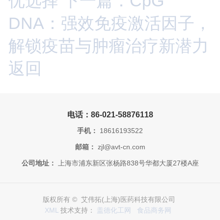
优选择
下一篇：CpG
DNA：强效免疫激活因子，
解锁疫苗与肿瘤治疗新潜力
返回
电话：86-021-58876118
手机：
18616193522
邮箱：
zjl@avt-cn.com
公司地址：
上海市浦东新区张杨路838号华都大厦27楼A座
版权所有 © 艾伟拓(上海)医药科技有限公司
XML
技术支持：
盖德化工网
食品商务网