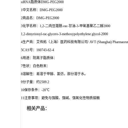
siRNA脂质体DMG-PEG2000
1
中文名称：DMG-PEG2000
2
商品名：DMG-PEG2000
3
化学名称：1,2-二肉豆蔻酰-rac-甘油-3-甲氧基聚乙二醇2000
1,2-dimyristoyl-rac-glycero-3-methoxypolyethylene glycol-2000
4
生产商：艾伟拓（上海）医药科技有限公司/ AVT (Shanghai) Pharmaceutical T
5
CAS号：160743-62-4
6
用途：阳离子脂质体：
7
性状：白色粉末：
8
溶解性：易溶于甲醇、氯仿，部分溶于水。
9
分子量：约2509.2
10
保存条件：-20℃
11
注意事项：避免与强酸、强碱、强氧化性物质接触
相关产品：