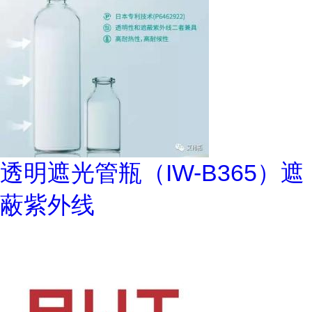
透明遮光管瓶（IW-B365）遮
蔽紫外线