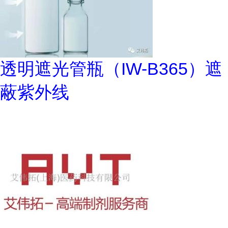
透明遮光管瓶（IW-B365）遮
蔽紫外线