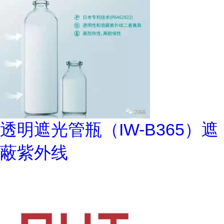
透明遮光管瓶（IW-B365）遮
蔽紫外线