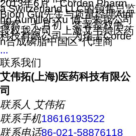
2013年6月，Corden Pharm
a Switzerland LLC的销售总监
Bjorn Gut先生与质量经理Aipi
ng Aumiller-Xu 博士来我公司
考察，七月初，签署授权书，
授权我公司，上海艾韦特医药
科技有限公司，为瑞士Corde
n合成磷脂中国区*代理商
...
联系我们
艾伟拓(上海)医药科技有限公
司
联系人
艾伟拓
联系手机
18616193522
联系电话
86-021-58876118