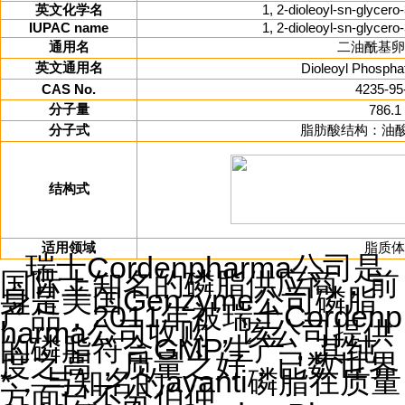
英文化学名
1, 2-dioleoyl-sn-glycer
IUPAC name
1, 2-dioleoyl-sn-glycer
通用名
二油酰基卵
英文通用名
Dioleoyl Phosphat
CAS No.
4235-95
分子量
786.1
分子式
脂肪酸结构：油
结构式
适用领域
脂质体
瑞士Cordenpharma公司是
国际上知名的磷脂供应商，前
身是美国Genzyme公司磷脂
产品，2011年被瑞士Cordenp
harma公司收购，该公司提供
的磷脂符合GMP生产，其纯
度之高，质量之好，已数世界
*，与知名的avanti磷脂在质量
方面已不分伯仲。