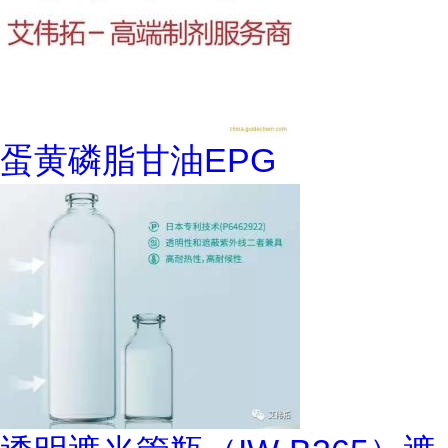
蛋黄磷脂甘油EPG