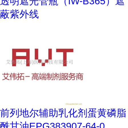
透明遮光管瓶（IW-B365）遮
蔽紫外线
前列地尔辅助乳化剂蛋黄磷脂
酰甘油EPG383907-64-0