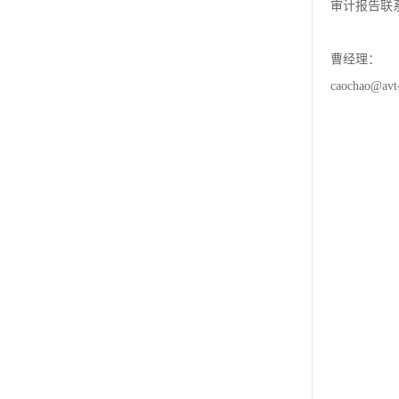
审计报告联
曹经理：
caochao@avt