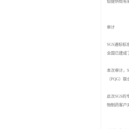
偿提供给有
审计
SGS通标
全国已建成了
本次审计，S
（PQG）
此次SGS
物制药客户