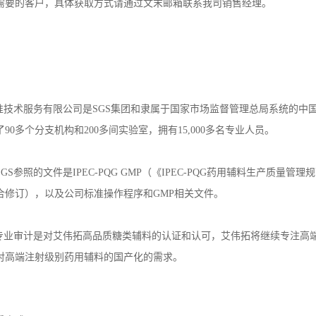
需要的客户，具体获取方式请通过文末邮箱联系我司销售经理。
标准技术服务有限公司是SGS集团和隶属于国家市场监督管理总局系统的中国
90多个分支机构和200多间实验室，拥有15,000多名专业人员。
GS参照的文件是IPEC-PQG GMP（《IPEC-PQG药用辅料生产质量
联合修订），以及公司标准操作程序和GMP相关文件。
的专业审计是对艾伟拓高品质糖类辅料的认证和认可，艾伟拓将继续专注高
对高端注射级别药用辅料的国产化的需求。