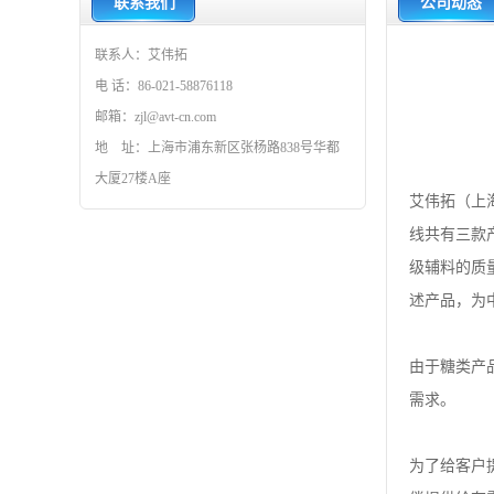
联系我们
公司动态
联系人：艾伟拓
电 话：86-021-58876118
邮箱：zjl@avt-cn.com
地 址：上海市浦东新区张杨路838号华都
大厦27楼A座
艾伟拓（上
线共有三款
级辅料的质
述产品，为
由于糖类产
需求。
为了给客户