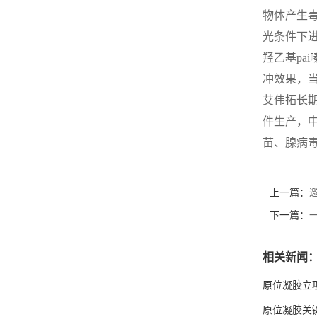
物体产生毒
光条件下
羟乙基pa
冲效果，
艾伟拓长期
件生产，中
苗、腺病
上一篇：
邀
下一篇：
相关新闻
原位凝胶立
原位凝胶关