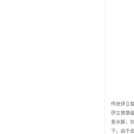
传统伊立
伊立替康
易水解，在
下，由于