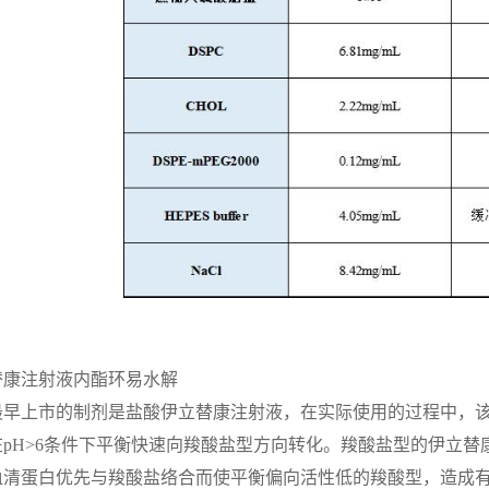
替康注射液内酯环易水解
最早上市的制剂是盐酸伊立替康注射液，在实际使用的过程中，
pH>6条件下平衡快速向羧酸盐型方向转化。羧酸盐型的伊立替康
血清蛋白优先与羧酸盐络合而使平衡偏向活性低的羧酸型，造成有