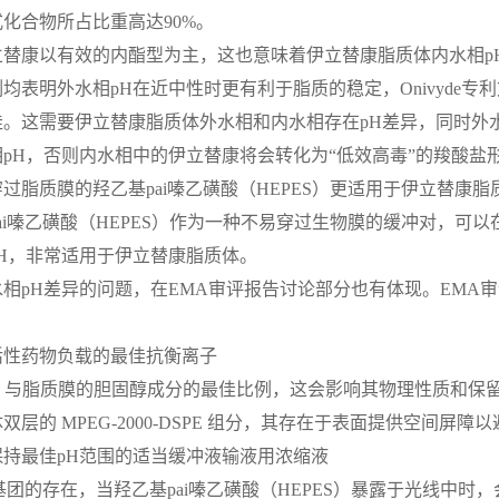
化合物所占比重高达90%。
替康以有效的内酯型为主，这也意味着伊立替康脂质体内水相pH偏酸
均表明外水相pH在近中性时更有利于脂质的稳定，Onivyde专利
佳。这需要伊立替康脂质体外水相和内水相存在pH差异，同时外
pH，否则内水相中的伊立替康将会转化为“低效高毒”的羧酸盐
过脂质膜的羟乙基pai嗪乙磺酸（HEPES）更适用于伊立替康脂
ai嗪乙磺酸（HEPES）作为一种不易穿过生物膜的缓冲对，可
H，非常适用于伊立替康脂质体。
相pH差异的问题，在EMA审评报告讨论部分也有体现。EMA
活性药物负载的最佳抗衡离子
PC 与脂质膜的胆固醇成分的最佳比例，这会影响其物理性质和
双层的 MPEG-2000-DSPE 组分，其存在于表面提供空间屏障
保持最佳pH范围的适当缓冲液输液用浓缩液
嗪基团的存在，当羟乙基pai嗪乙磺酸（HEPES）暴露于光线中