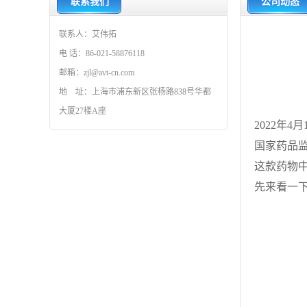
联系我们
公司动态
联系人：艾伟拓
电 话：86-021-58876118
邮箱：zjl@avt-cn.com
地 址：上海市浦东新区张杨路838号华都
大厦27楼A座
2022年
国家药品监
这款药物中
先来看一