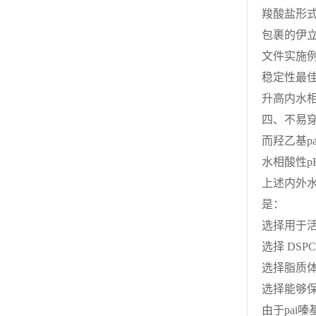
羧酸盐形式
包裹的伊立
文件实施例
稳定性最
升高内水相
四、不易穿
而羟乙基p
水相酸性p
上述内外水
是：
选择用于
选择 DS
选择脂质体
选择能够
由于pai