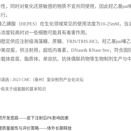
性，同时对氧化还原敏感的物质不宜共同使用，因此羟乙基pai嗪
进行。
i嗪乙磺酸（HEPES）在生化领域常见的使用浓度为10-25mM
当浓度较高时对一些细胞可能具有毒害作用。
稳定供应注射级海藻糖、蔗糖、TRIS/TRIS-HCl、羟乙基pai
美双报，供注射用，超低内毒素，DNase& RNase free，
毒载体疫苗、脂质体、单双抗、抗体偶联药物等生物制剂生产与
请函 | 2023 CMC（泰州）复杂制剂产业化论坛
一些关于组氨酸的基本知识
：
项开发思路——皮下注射后PK影响因素
键质量属性与评价策略——体外长期释放