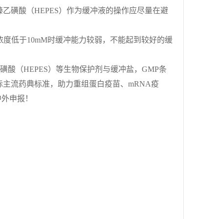
乙磺酸（HEPES）作为缓冲液的操作应尽量在避
，当浓度低于10mM时缓冲能力较弱，不能起到较好的缓
嗪乙磺酸（HEPES）等生物保护剂与缓冲盐，GMP条
符合国际主流药典标准，助力重组蛋白疫苗、mRNA疫
中外申报！