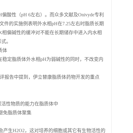
性（pH 6左右）。而众多文献及Onivyde专利
文件的实施例表明外水相pH在7.25左右时脂质长期
水相偏碱性的缓冲对不能在长期储存中进入内水相
形式。
质体
以在稳定脂质体外水相pH为弱碱性的同时，不改变内
审评报告中提到，伊立替康脂质体药物开发的重点
保留活性物质的能力在脂质体中
以避免脂质体聚集
时，会产生H2O2，这对培养的细胞或其它有生物活性的