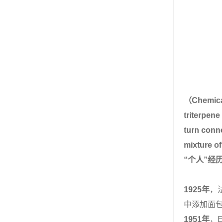
（
Chemical
triterpene
turn conne
mixture of
“个人”经
1
925
年
，
中添加面
1
951
年
，
E