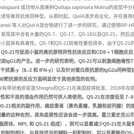
alsgaard
成功地从南美树
Quillaja saponaria Molina
的皮层中分
及诱导差异抗体同种型。从那时起，
QuilA
逐步
商业化，并在兽用
ensil
等人
对Quil A
混合物进行了进一步的研究，通过使用
RP-H
，发现其中含有大量的
QS-7、QS-17
、
QS-18
以及
QS-21
，然后
对小鼠具有高毒性。
QS-7
和
QS-21
则毒性要低得多，由于
QS-21
，
QS-21
可促进小鼠的高抗原特异性抗体反应和
CD8 + T
细胞反应
促进
IgG1
的产生。进一步的研究表明，
QS-21
可以
刺激细胞毒性
T
和干扰素
-γ
（
IL-2
和
IFN-γ
）以及针对蛋白质抗原的
IgG2a
同种型
对靶抗原的反应方面明显优于其他类型的佐剂
。
有带状疱疹疫苗Shingrix
的
QS-21
在美国获得批准，
2018
年在
毒性和不良的溶血作用仍然可供人类使用
。
QS-21
在浓度低至
7–9
S-21
相关的副作用
，
癌症患者（黑色素瘤、乳腺和前列腺）
的
剂量的这种佐剂，其免疫原性应该会进一步提高。葛兰素史克公
脂质体、
MPL
和
QS-21
组成），则可以显着减少
QS-21
在大鼠
）
的制剂相比，与其他适当的
辅料
一起配制时，可以
显著
降低
QS-