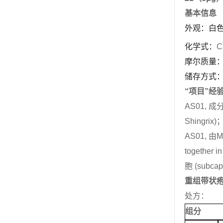
基本信息
外观：白
化学式：
C
摩尔质量
储存方式
“项目”经
AS01,
成
Shingrix)
AS01,
由
M
together in
胞
(subcap
重组带状
处方
：
组分