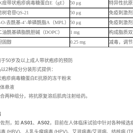
水痘带状疱疹病毒糖蛋白
E
（
gE
）
50 μg
特异性抗原
皂树皂苷
QS-21
50 μg
免疫刺激剂
-O-
去酰基
-4’-
单磷酰脂
A
（
MPL
）
50 μg
免疫刺激剂
二油酰基磷脂酰胆碱（
DOPC
）
1 mg
构成脂质双
胆固醇
0.25 mg
减毒，调节
于50岁及以上成人带状疱疹的预防
品以
2
种成分分装形式提供：
状疱疹病毒糖蛋白
E
抗原的冻干粉末
体悬液
合两种组分，将抗原复溶后肌肉注射给药。
结
有佐剂，如
AS01
、
AS02
，目前在人体临床试验中针对各种候选
病毒
(HBV)
、人乳头瘤病毒
(HPV)
、艾滋病毒
/
艾滋病、结核病
(TB