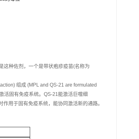
是这种佐剂，一个是带状疱疹疫苗
(
名称为
raction)
组成
(MPL and QS-21 are formulated
激活固有免疫系统。
QS-21
能激活巨噬细
时作用于固
有免疫系统，能协同激活新的通路。