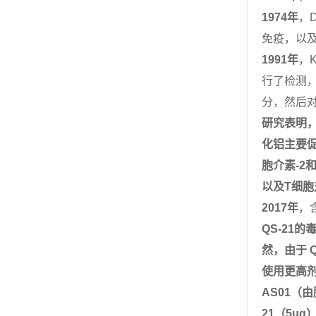
1
974
年
，D
免疫，以
1
991
年
，K
行了检测
分，然后
研究表明
化铝主要
胞介素
-2
以及
T
细胞
2017
年
，含
Q
S-21
的
然，
由于
Q
使用更高
AS01
（由
21
（
5
μ
g