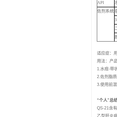
API
佐剂系统
3
适应症：用
用法：产
1.
水痘
-
带
2.
佐剂脂质
3.
使用前混
“个人”总
QS-21
含
乙型肝炎