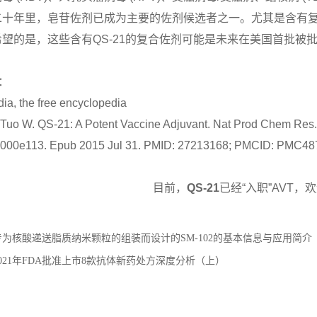
十年里，皂苷佐剂已成为主要的佐剂候选者之一。尤其是含有复合
希望的是，这些含有
QS-21
的复合佐剂可能是未
来在美国首批被
：
ia, the free encyclopedia
, Tuo W. QS-21: A Potent Vaccine Adjuvant. Nat Prod Chem Res.
000e113. Epub 2015 Jul 31. PMID: 27213168; PMCID: PMC48
目前，
QS-21
已经
“
入职
”AVT
，欢
专为核酸递送脂质纳米颗粒的组装而设计的SM-102的基本信息与应用简介
2021年FDA批准上市8款抗体新药处方深度分析（上）
：