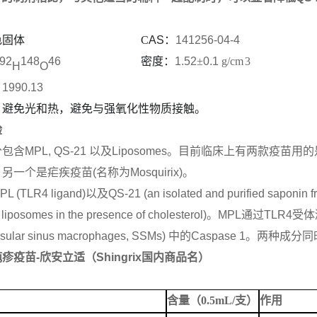
色固体
C
AS
：
141256-04-4
92
148
46
密度：
1.52
±
0.1
g/cm
3
H
O
：
1990.13
：避免光和热，避免与强氧化性物质接触。
验
分包含
MPL, QS-21
以及
Liposomes
。目前临床上有两款疫苗用的
；另一个是疟疾疫苗
(
名称为
Mosquirix)
。
PL (TLR4 ligand)
以及
QS-21 (an isolated and purified saponin f
 liposomes in the presence of cholesterol)
。
MPL
通过
TLR4
受体
sular sinus macrophages, SSMs)
中的
Caspase 1
。两种成分同
疱疹疫苗
-
欣安立适（
Shingrix
国内商品名）
含量（
0.5mL/
支）
作用