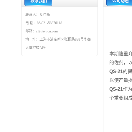
联系我们
公司动态
联系人：艾伟拓
电 话：86-021-58876118
邮箱：zjl@avt-cn.com
地 址：上海市浦东新区张杨路838号华都
大厦27楼A座
本期隆重
的佐剂，
QS-21
的
以使产量
QS-21
作
个重要组