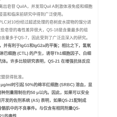
离出皂苷
QuilA
，
并发现
Quil A
刺激体液免疫和细胞
疫苗和临床前研究中得到广泛使用
。
PLC
对
10
份经过超滤处理的皂树皮水提物的馏分进
这些皂苷的毒性差异很大，
QS-18
是含量最多的组
的含量多于
QS-7，因此受到了广泛且深入的研究。
，
并有利于
IgG1
和
IgG2a
的平衡；相比之下，氢氧
淋巴细胞
(CTL)
的产生，诱导
Th1
细胞因子、白细
抗体。许多比较研究表明，
QS-21
在增强抗体反应
欧盟获得批准
。
 μg/ml
时引起
50%
的绵羊红细胞
(SRBC)
溶血，显
接种
剂量限制在约
50 μ
以内
。
因此
，如果可以安全
司开发的佐剂系统
(AS)
表明，如果
QS-21
配制
成
骨骼肌中的不良事件。与仅含有相同剂量
QS-
21
的毒性