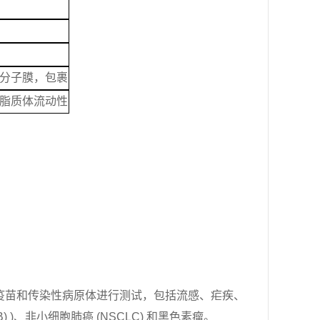
分子膜，包裹
脂质体流动性
疫苗和传染性病原体进行测试，包括流感、疟疾、
) )
、非小细胞肺癌
(NSCLC)
和黑色素瘤。