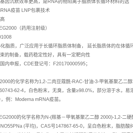
和基因沉默效率更高，是RNA药物阳离子脂质体长循环材料的选
mRNA疫苗 LNP包裹技术
较高
PEG2000（药用注射级）
1008
EG化脂质，广泛应用于长循环脂质体制备， 延长脂质体的在体循
胶束的制备，载药稳定性好，具有一定靶向性
国内申报，CDE登记号：F20170000595；
G2000的化学名称为1,2-二肉豆蔻酰-RAC-甘油-3-甲氧基聚乙二醇200
160743-62-4，白色粉末，无臭，含量≥98.0%，部分溶于
例：Moderna mRNA疫苗。
PEG2000的化学名称为N-(羰基－甲氧基聚乙二醇 2000)-1,2
63NO55PNa (平均)，CAS号147867-65-0，呈白色粉末