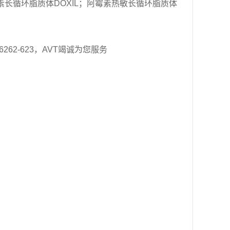
长循环脂质体DOXIL；阿霉素热敏长循环脂质体
6262-623，AVT竭诚为您服务