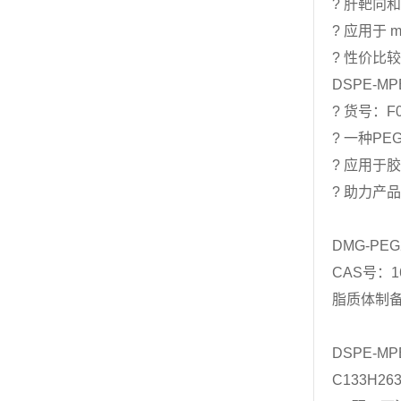
? 肝靶向
? 应用于 
? 性价比
DSPE-M
? 货号：F0
? 一种P
? 应用于
? 助力产品
DMG-PE
CAS号：
脂质体制备，
DSPE-M
C133H2