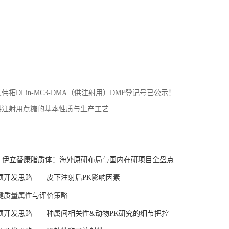
艾伟拓DLin-MC3-DMA（供注射用）DMF登记号已公示！
供注射用蔗糖的基本性质与生产工艺
：
 | 伊立替康脂质体：海外原研布局与国内在研项目全盘点
项开发思路——皮下注射后PK影响因素
键质量属性与评价策略
项开发思路——种属间相关性&动物PK研究的细节把控