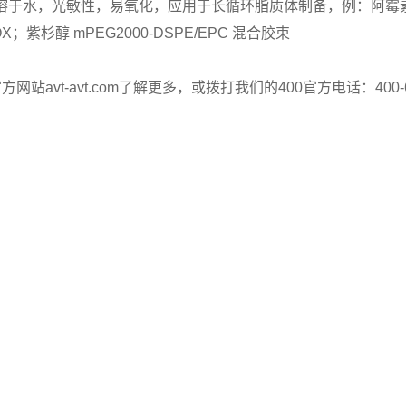
可溶于水，光敏性，易氧化，应用于长循环脂质体制备，例：阿霉素
DOX；紫杉醇 mPEG2000-DSPE/EPC 混合胶束
方网站avt-avt.com了解更多，或拨打我们的400官方电话：400-