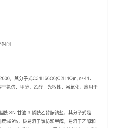
环时间
0，其分子式C34H66O6(C2H4O)n, n≈44，
水，易溶于氯仿、甲醇、乙醇，光敏性，易氧化，应用于
-二硬酯酰-SN-甘油-3-磷酰乙醇胺钠盐，其分子式是
，脂肪酸纯度≥99%，极易溶于氯仿和甲醇，易溶于乙醇和