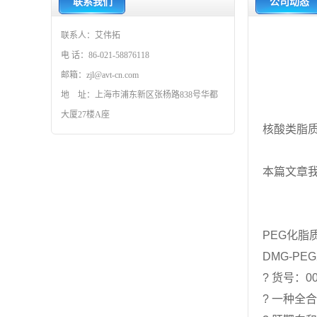
联系我们
公司动态
联系人：艾伟拓
电 话：86-021-58876118
邮箱：zjl@avt-cn.com
地 址：上海市浦东新区张杨路838号华都
大厦27楼A座
核酸类脂
本篇文章
PEG化脂
DMG-PEG
? 货号：00
? 一种全