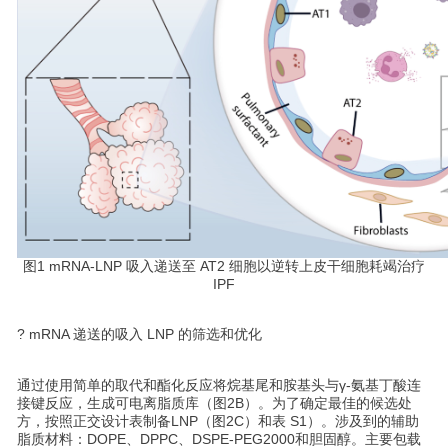
图1 mRNA-LNP 吸入递送至 AT2 细胞以逆转上皮干细胞耗竭治疗
IPF
? mRNA 递送的吸入 LNP 的筛选和优化
通过使用简单的取代和酯化反应将烷基尾和胺基头与γ-氨基丁酸连
接键反应，生成可电离脂质库（图2B）。为了确定最佳的候选处
方，按照正交设计表制备LNP（图2C）和表 S1）。涉及到的辅助
脂质材料：DOPE、DPPC、DSPE-PEG2000和胆固醇。主要包载