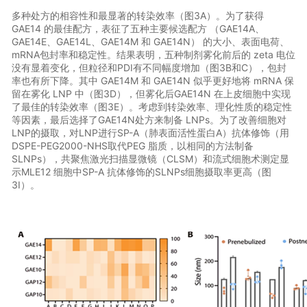
多种处方的相容性和最显著的转染效率（图3A）。为了获得
GAE14 的最佳配方，表征了五种主要候选配方 （GAE14A、
GAE14E、GAE14L、GAE14M 和 GAE14N） 的大小、表面电荷、
mRNA包封率和稳定性。结果表明，五种制剂雾化前后的 zeta 电位
没有显着变化，但粒径和PDI有不同幅度增加（图3B和C），包封
率也有所下降。其中 GAE14M 和 GAE14N 似乎更好地将 mRNA 保
留在雾化 LNP 中（图3D），但雾化后GAE14N 在上皮细胞中实现
了最佳的转染效率（图3E）。考虑到转染效率、理化性质的稳定性
等因素，最后选择了GAE14N处方来制备 LNPs。为了改善细胞对
LNP的摄取，对LNP进行SP-A（肺表面活性蛋白A）抗体修饰（用
DSPE-PEG2000-NHS取代PEG 脂质，以相同的方法制备
SLNPs），共聚焦激光扫描显微镜（CLSM）和流式细胞术测定显
示MLE12 细胞中SP-A 抗体修饰的SLNPs细胞摄取率更高（图
3I）。