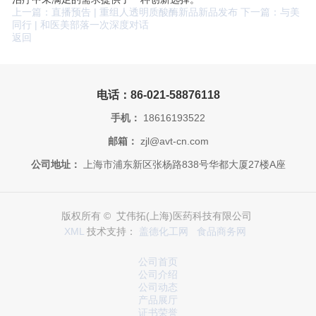
上一篇：直播预告 | 重组人透明质酸酶新品新品发布
下一篇：与美
同行 | 和医美部落一次深度对话
返回
电话：86-021-58876118
手机：
18616193522
邮箱：
zjl@avt-cn.com
公司地址：
上海市浦东新区张杨路838号华都大厦27楼A座
版权所有 © 艾伟拓(上海)医药科技有限公司
XML
技术支持：
盖德化工网
食品商务网
公司首页
公司介绍
公司动态
产品展厅
证书荣誉