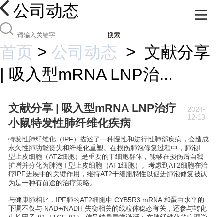
公司动态
搜索
首页
>
公司动态
>
文献分享
| 吸入型mRNA LNP治...
文献分享 | 吸入型mRNA LNP治疗
2024-
12-13
小鼠特发性肺纤维化疾病
特发性肺纤维化（IPF）描述了一种慢性和进行性肺部疾病，会造成
永久性肺功能丧失和纤维化重塑。在损伤肺泡修复过程中，肺泡II
型上皮细胞（AT2细胞）是重要的干细胞群体，能够在损伤后自我
扩增并分化为肺泡 I 型上皮细胞（AT1细胞）。考虑到AT2细胞在治
疗IPF进展中的关键作用，维持AT2干细胞特性以促进肺泡修复被认
为是一种有前途的治疗策略。
与健康肺相比，IPF肺的AT2细胞中 CYB5R3 mRNA 和蛋白水平的
下调不仅与 NAD+/NADH 失衡相关的线粒体稳态有关，还参与转化
生长因子-β1（TGF-β1） 信号转导异常激活；在肺纤维化的病理学