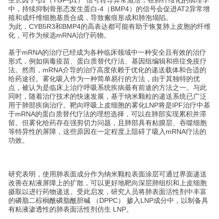
中，持续抑制骨形态发生蛋白-4（BMP4）的信号会促进AT2异常增
殖和成纤维细胞基质合成，导致瘢痕形成和肺泡塌陷。
为此，CYB5R3和BMP4的高表达都可能有助于恢复肺上皮胞的纤维
化，可作为候选mRNA治疗药物。
基于mRNA的治疗已经成为各种临床领域中一种安全且有效的治疗
形式，例如病毒疫苗、蛋白质替代疗法、基因组编辑和癌症免疫疗
法。然而，mRNA介导的治疗高度依赖于优化的递送载体和合适的
给药途径。雾化吸入作为一种简单易行的方法，由于其独特的优
点，被认为是临床上治疗呼吸系统疾病最有前途的方法之一。与此
同时，随着治疗技术的快速发展，基于纳米颗粒的递送系统已广泛
用于肺部疾病治疗。靶向呼吸上皮细胞的雾化LNP将是IPF治疗中基
于mRNA的蛋白质替代疗法的理想选择，可以在肺部实现累积并滞
留。但雾化给药存在强剪切力问题，且肺部具有粘膜层、吞噬细胞
等特异性的屏障，这些原因在一定程度上阻碍了吸入mRNA疗法的
功效。
研究表明，使用肺表面成分作为纳米颗粒表面涂层可通过界面递送
改善在粘液屏障上的扩散，可以更好地靶向深层肺组织和上皮细胞
摄取以进行药物递送。受此启发，研究人员将肺表面活性剂中丰富
的磷脂二棕榈酰磷脂酰胆碱 （DPPC） 掺入LNP成分中，以制备具
有粘液渗透性的肺表面活性剂仿生 LNP。