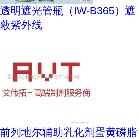
透明遮光管瓶（IW-B365）遮
蔽紫外线
前列地尔辅助乳化剂蛋黄磷脂