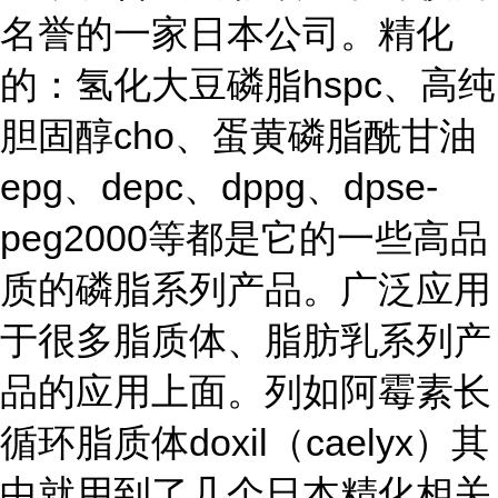
名誉的一家日本公司。精化
的：氢化大豆磷脂
hspc
、高纯
胆固醇
cho
、蛋
黄磷
脂酰甘油
epg
、
depc
、
dppg
、
dpse-
peg2000
等都是它的一些高品
质的磷脂系列产品。广泛应用
于很多脂质体、脂肪乳系列产
品的应用上面。列如阿霉素长
循环脂质体
doxil
（
caelyx
）其
中就用到了几个日本精化相关