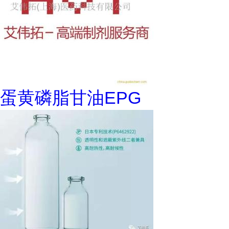
蛋黄磷脂甘油EPG