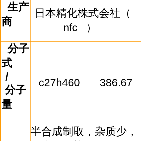
生产
日本精化株式会社（
商
nfc
）
分子
式
/
c27h460
386.67
分子
量
半合成制取，杂质少，