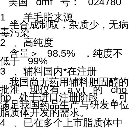
美国
dmf
号：
024780
1
、羊毛脂来源
半合成制取，杂质少，无病
毒污染
2
、高纯度
含量＞
98.5%
，纯度不
低于
99%
3
、辅料国内*在注册
我国尚无药用辅料胆固醇的
批准，现仅有
a.v.t
的
cho
hp
处于进口注册阶段，，可
满足我国药品生产与研发单位
脂质体开发的需求。
4
、已在多个上市脂质体中