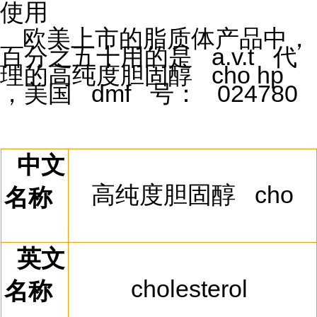
使用
欧美上市的脂质体产品中，
百分之五十用的是
a.v.t
代
理的高纯度胆固醇
cho hp
，美国
dmf
号：
024780
中文
高纯度胆固醇
cho
名称
英文
cholesterol
名称