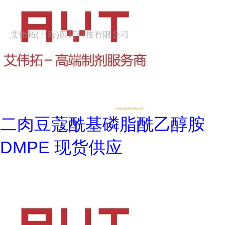
二肉豆蔻酰基磷脂酰乙醇胺
DMPE 现货供应