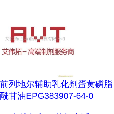
前列地尔辅助乳化剂蛋黄磷脂
酰甘油EPG383907-64-0