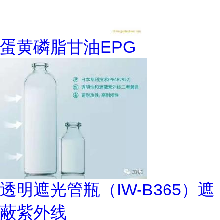
蛋黄磷脂甘油EPG
透明遮光管瓶（IW-B365）遮
蔽紫外线