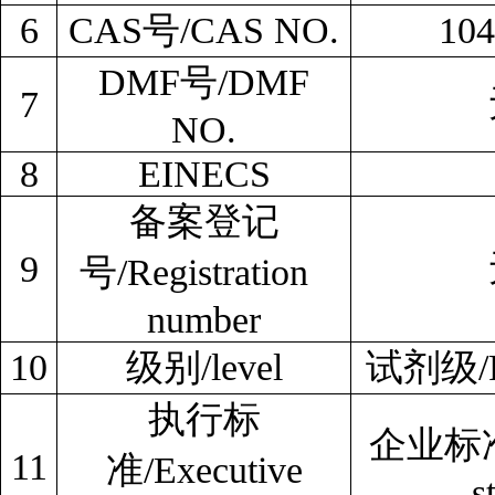
6
CAS
号/CAS NO.
104
DMF
号/DMF
7
NO.
8
EINECS
备案登记
9
号
/Registration
number
10
级别/level
试剂级/Re
执行标
企业标准/c
11
准/Executive
s