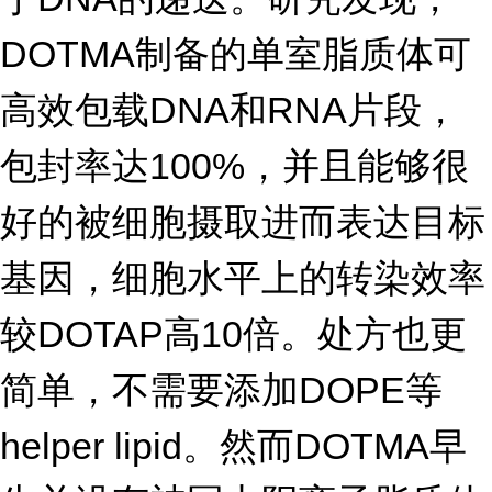
DOTMA
制备的单室脂质体可
DNA
RNA
高效包载
和
片段，
100%
包封率达
，并且能够很
好的被细胞摄取进而表达目标
基因，细胞水平上的转染效率
DOTAP
10
较
高
倍。处方也更
DOPE
简单，不需要添加
等
helper lipid
DOTMA
。然而
早