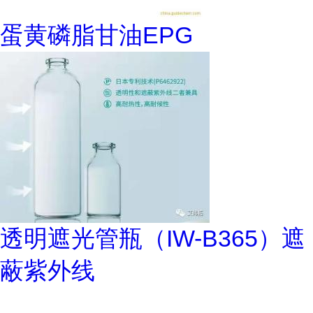
蛋黄磷脂甘油EPG
透明遮光管瓶（IW-B365）遮
蔽紫外线