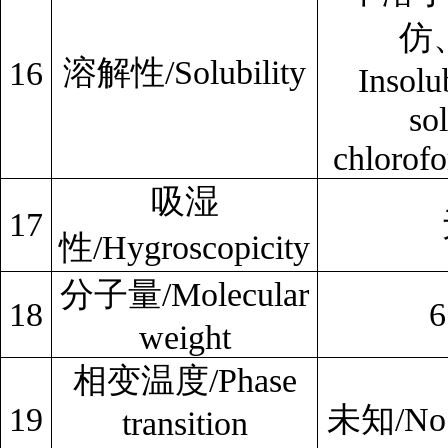
仿
溶解性/Solubility
16
Insolu
so
chlorofo
吸湿
17
性/Hygroscopicity
分子量/Molecular
18
6
weight
相变温度/Phase
19
未知/No d
transition