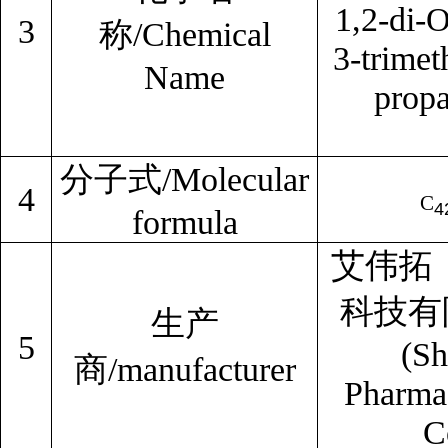
1,2-di-
3
称/Chemical
3-trime
Name
propan
分子式/Molecular
4
C
4
formula
艾伟拓
科技有
生产
5
(S
商/manufacturer
Pharmac
C