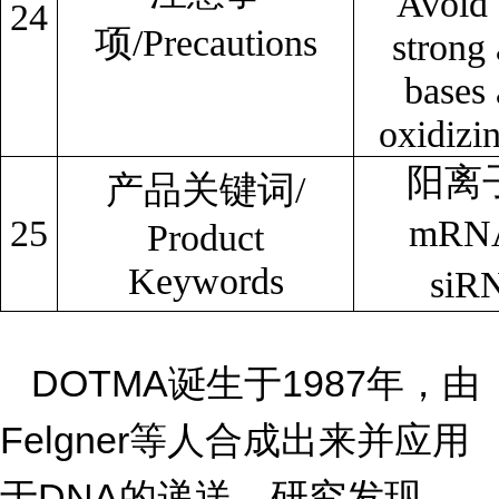
Avoid 
24
项/Precautions
strong 
bases
oxidizi
阳离
产品关键词/
25
mR
Product
Keywords
si
DOTMA
1987
诞生于
年，由
Felgner
等人合成出来并应用
DNA
于
的递送。研究发现，