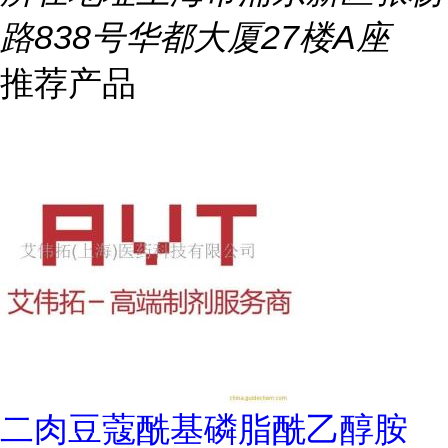
路838号华都大厦27楼A座
推荐产品
二肉豆蔻酰基磷脂酰乙醇胺