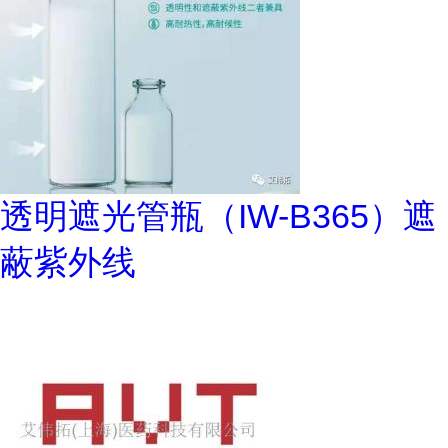
透明遮光管瓶（IW-B365）遮
蔽紫外线