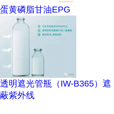
蛋黄磷脂甘油EPG
透明遮光管瓶（IW-B365）遮
蔽紫外线