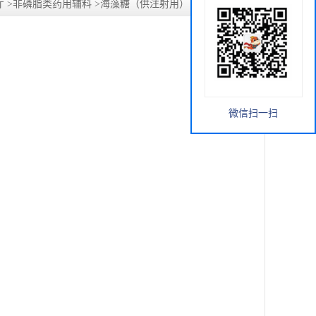
厅
>
非磷脂类药用辅料
>
海藻糖（供注射用）（无菌）Hipo-S
微信扫一扫