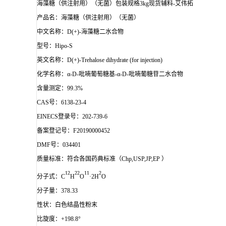
海藻糖（供注射用）（无菌）包装规格3kg现货辅料-艾伟拓
产品名：
海藻糖（供注射用）（无菌）
中文名称：D(+)-海藻糖二水合物
型号：Hipo-S
英文名称：D(+)-Trehalose dihydrate (for injection)
化学名称：α-D-吡喃葡萄糖基-α-D-吡喃葡糖苷二水合物
含量测定：99.3%
CAS号：6138-23-4
EINECS登录号：202-739-6
备案登记号：F20190000452
DMF号：034401
质量标准：符合各国药典标准（Chp,USP,JP,EP ）
12
22
11
2
分子式：C
H
O
·2H
O
分子量：378.33
性状：白色结晶性粉末
比旋度：+198.8°