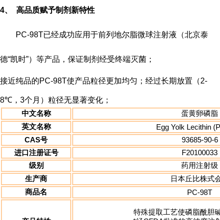
4、
高品质赋予制剂新特性
PC-98T
已经成功应用于前列地尔脂微球注射液（北京泰
德
“
凯时
”
）等产品，保证制剂经受终端灭菌；
接近纯品的
PC-98T
使产品粒径更加均匀；经过长期放置（
2
-
8
℃
，
3
个月）粒径无显著变化；
中文名称
蛋黄卵磷脂
英文名称
Egg
Yolk
Lecithin
(
CAS
号
93685-90-6
进口注册证号
F20100033
级别
药用注射级
生产商
日本丘比株式
商品名
PC-98T
特殊提取工艺使磷脂酰胆