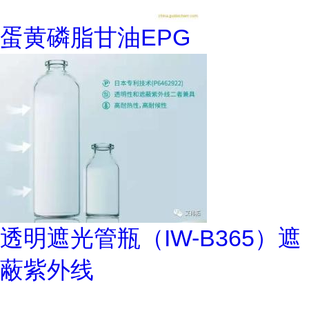
蛋黄磷脂甘油EPG
透明遮光管瓶（IW-B365）遮
蔽紫外线