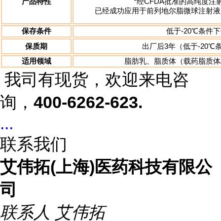
产品特性
*经
CFDA
批准的高纯度注
已经成功应用于前列地尔脂微球注射液
保存条件
低于
-20
℃条件下
保质期
出厂后
3
年（低于
-20
℃
适用领域
脂肪乳、脂质体（载药脂质体
我司有现货，欢迎来电咨
询，
400-6262-623.
...
联系我们
艾伟拓(上海)医药科技有限公
司
联系人
艾伟拓