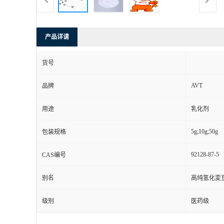
产品详请
货号
AVT
品牌
用途
乳化剂
5g;10g;50g
包装规格
92128-87-5
CAS编号
别名
高纯氢化変
级别
医药级