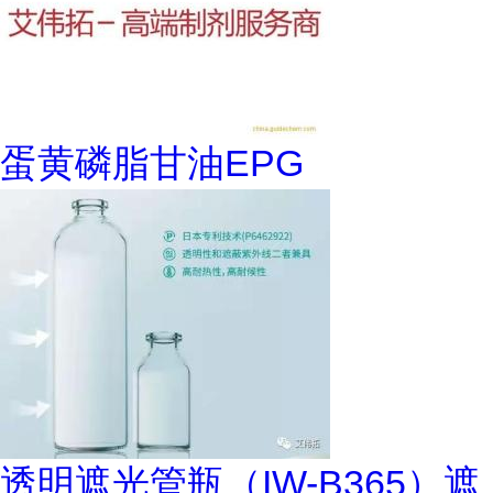
蛋黄磷脂甘油EPG
透明遮光管瓶（IW-B365）遮