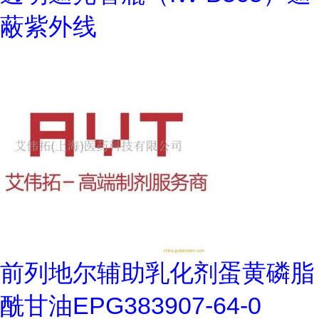
蔽紫外线
前列地尔辅助乳化剂蛋黄磷脂
酰甘油EPG383907-64-0