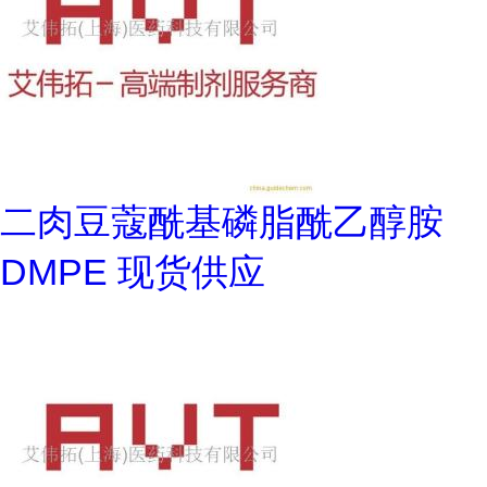
二肉豆蔻酰基磷脂酰乙醇胺
DMPE 现货供应