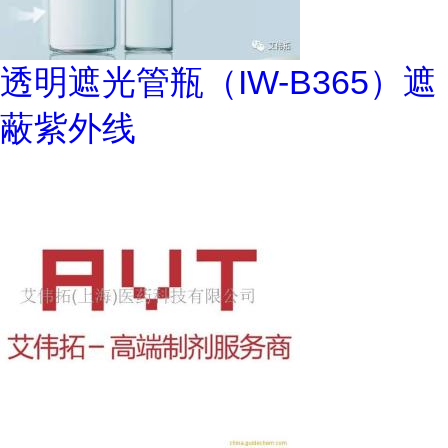
透明遮光管瓶（IW-B365）遮
蔽紫外线