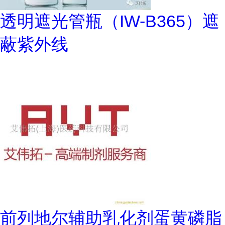
透明遮光管瓶（IW-B365）遮
蔽紫外线
前列地尔辅助乳化剂蛋黄磷脂