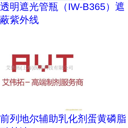
透明遮光管瓶（IW-B365）遮
蔽紫外线
前列地尔辅助乳化剂蛋黄磷脂