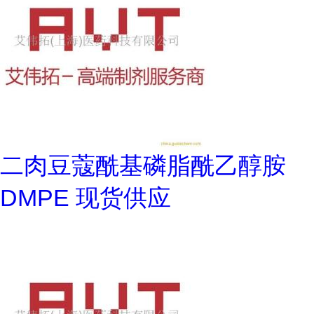
二肉豆蔻酰基磷脂酰乙醇胺
DMPE 现货供应