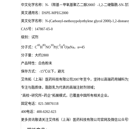
中文化学名称：N-（羰基－甲氧基聚乙二醇2000）-1,2-二硬酯酰-SN-
英文通用名：DSPE-MPEG2000
英文化学名称：N-(Carbonyl-methoxypolyethylene glycol 2000)-1,2-distearoyl-s
CAS号：147867-65-0
级别：试剂
4
3
83
10
2
4
分子式：C
H
NO
P(C
H
O)nNa，n≈45
分子量：大约2800
产品特性：白色粉末
保存方式： -15℃以下，避光
艾伟拓（上海）医药科技有限公司2007年至今，坚持以高端药用辅料
专注与脂质体，脂肪乳为代表的高端注射剂领域；
"高校+研究所+药企"拓展模式，已覆盖中国所有相关企业。
固定电话：021-58876118
400电话：400-6262-623
更多资讯敬请关注艾伟拓（上海）医药科技有限公司官网及微信公众号