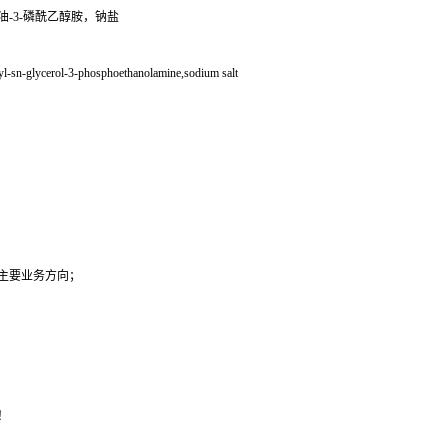
甘油-3-磷酰乙醇胺，钠盐
n-glycerol-3-phosphoethanolamine,sodium salt
为主要业务方向；
！