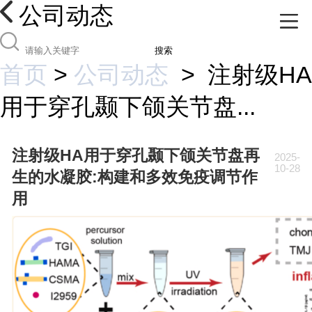
公司动态
搜索
首页
>
公司动态
>
注射级HA
用于穿孔颞下颌关节盘...
注射级HA用于穿孔颞下颌关节盘再
2025-
10-28
生的水凝胶:构建和多效免疫调节作
用