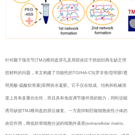
针对颞下颌关节(TMJ)椎间盘穿孔及局部炎症干扰组织再生缺乏理
想材料的问题，本文构建了功能性的TGI/HA-CS(罗非鱼I型明胶/透
明质酸-硫酸软骨素)双网状水凝胶。它不仅在组成、结构和机械强
度上具有多重仿生性，而且具有免疫调节微环境的能力，同时还能
诱导缺损TMJ椎间盘的原位修复。一方面抑制巨噬细胞炎性小体的
炎症作用，降低软骨细胞分泌的细胞外基质(extracellular matrix,