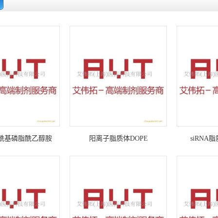
酰基磷脂酰乙醇胺
阳离子脂质体DOPE
siRNA
PE 现货供应