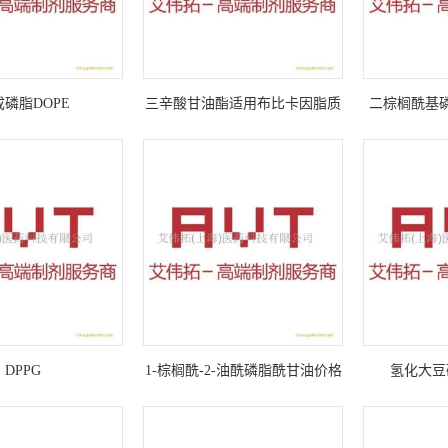
磷脂DOPE
三辛酸甘油酯适用布比卡因脂质
二棕榈酰基磷
体
9
DPPG
1-棕榈酰-2-油酰磷脂酰甘油价格
氢化大豆
POPG