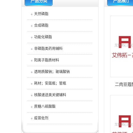
产品分类
产品展厅
天然磷脂
合成磷脂
功能化磷脂
非磷脂类药用辅料
阳离子脂质材料
透明质酸钠；玻璃酸钠
耗材；安瓿瓶；管瓶
二肉豆蔻
DM
核酸递送类关键辅料
蔗糖八硫酸酯
疫苗佐剂