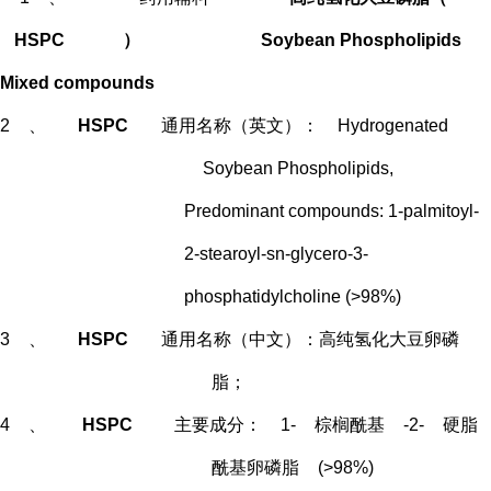
HSPC
）
Soybean Phospholipids
Mixed compounds
2
、
HSPC
通用名称（英文）：
Hydrogenated
Soybean Phospholipids,
Predominant compounds: 1-palmitoyl-
2-stearoyl-sn-glycero-3-
phosphatidylcholine (>98%)
3
、
HSPC
通用名称（中文）：高纯氢化大豆卵磷
脂；
4
、
HSPC
主要成分：
1-
棕榈酰基
-2-
硬脂
酰基卵磷脂
(>98%)