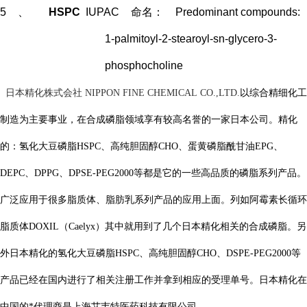
5
、
HSPC
IUPAC
命名：
Predominant compounds:
1-palmitoyl-2-stearoyl-sn-glycero-3-
phosphocholine
日本精化株式会社
NIPPON FINE CHEMICAL CO.,LTD.
以综合精细化工
制造为主要事业，在合成磷脂领域享有较高名誉的一家日本公司。精化
的：氢化大豆磷脂
HSPC
、高纯胆固醇
CHO
、蛋黄磷脂酰甘油
EPG
、
DEPC
、
DPPG
、
DPSE-PEG2000
等都是它的一些高品质的磷脂系列产品。
广泛应用于很多脂质体、脂肪乳系列产品的应用上面。列如阿霉素长循环
脂质体
DOXIL
（
Caelyx
）其中就用到了几个日本精化相关的合成磷脂。另
外日本精化的氢化大豆磷脂
HSPC
、高纯胆固醇
CHO
、
DSPE-PEG2000
等
产品已经在国内进行了相关注册工作并拿到相应的受理单号。日本精化在
中国的*代理商是上海艾韦特医药科技有限公司