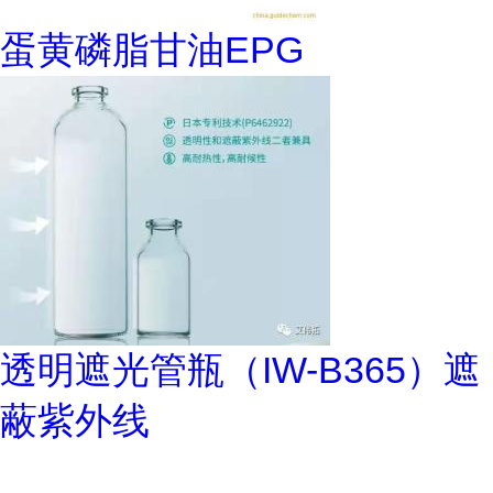
蛋黄磷脂甘油EPG
透明遮光管瓶（IW-B365）遮
蔽紫外线