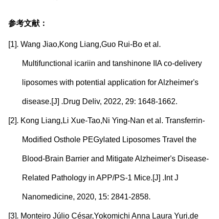
参考文献：
[1].
Wang Jiao,Kong Liang,Guo Rui-Bo et al.
Multifunctional icariin and tanshinone IIA co-delivery
liposomes with potential application for Alzheimer's
disease.[J] .Drug Deliv, 2022, 29: 1648-1662.
[2].
Kong Liang,Li Xue-Tao,Ni Ying-Nan et al. Transferrin-
Modified Osthole PEGylated Liposomes Travel the
Blood-Brain Barrier and Mitigate Alzheimer's Disease-
Related Pathology in APP/PS-1 Mice.[J] .Int J
Nanomedicine, 2020, 15: 2841-2858.
[3].
Monteiro Júlio César,Yokomichi Anna Laura Yuri,de