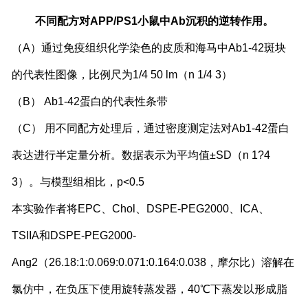
不同配方对
APP/PS1
小鼠中
Ab
沉积的逆转作用。
（
A
）通过免疫组织化学染色的皮质和海马中
Ab1-42
斑块
的代表性图像，比例尺为
1/4 50 lm
（
n 1/4 3
）
（
B
）
Ab1-42
蛋白的代表性条带
（
C
） 用不同配方处理后，通过密度测定法对
Ab1-42
蛋白
表达进行半定量分析。数据表示为平均值
±SD
（
n 1
?4
3
）。与模型组相比，
p<0.5
本实验作者将
EPC
、
Chol
、
DSPE-PEG2000
、
ICA
、
TSIIA
和
DSPE-PEG2000-
Ang2
（
26.18:1:0.069:0.071:0.164:0.038
，摩尔比）溶解在
氯仿中，在负压下使用旋转蒸发器，
40℃
下蒸发以形成脂