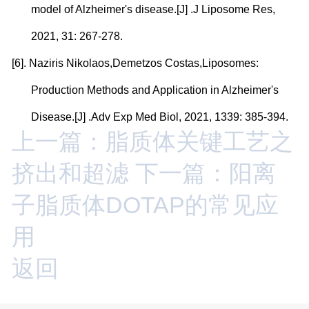
model of Alzheimer's disease.[J] .J Liposome Res,
2021, 31: 267-278.
[6].
Naziris Nikolaos,Demetzos Costas,Liposomes:
Production Methods and Application in Alzheimer's
Disease.[J] .Adv Exp Med Biol, 2021, 1339: 385-394.
上一篇：脂质体关键工艺之
挤出和超滤
下一篇：阳离
子脂质体DOTAP的常见应
用
返回