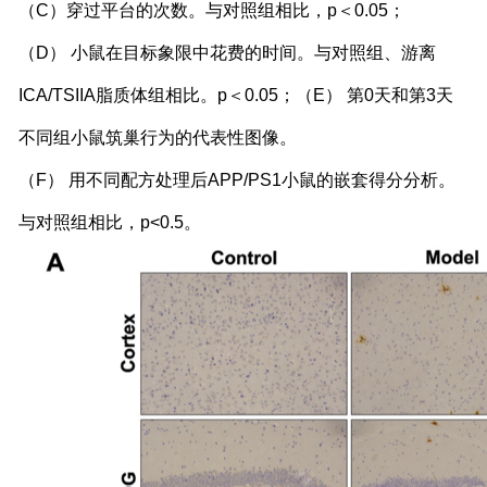
（
C
）穿过平台的次数。与对照组相比，
p
＜
0.05
；
（
D
） 小鼠在目标象限中花费的时间。与对照组、游离
ICA/TSIIA
脂质体组相比。
p
＜
0.05
；（
E
） 第
0
天和第
3
天
不同组小鼠筑巢行为的代表性图像。
（
F
） 用不同配方处理后
APP/PS1
小鼠的嵌套得分分析。
与对照组相比，
p<0.5
。