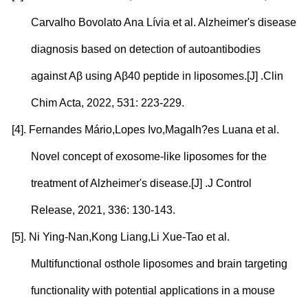
Carvalho Bovolato Ana Lívia et al. Alzheimer's disease
diagnosis based on detection of autoantibodies
against A
β
using A
β
40 peptide in liposomes.[J] .Clin
Chim Acta, 2022, 531: 223-229.
[4].
Fernandes Mário,Lopes Ivo,Magalh?es Luana et al.
Novel concept of exosome-like liposomes for the
treatment of Alzheimer's disease.[J] .J Control
Release, 2021, 336: 130-143.
[5].
Ni Ying-Nan,Kong Liang,Li Xue-Tao et al.
Multifunctional osthole liposomes and brain targeting
functionality with potential applications in a mouse