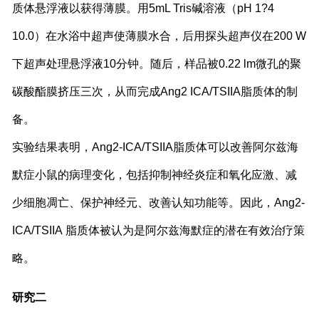
质体悬浮液以获得薄膜。用
5mL Tris
碱溶液（
pH 1
?4
10.0
）在水浴中超声使薄膜水合，后用探头超声仪在
200 W
下超声处理悬浮液
10
分钟。随后，样品被
0.22 lm
微孔的聚
碳酸酯膜挤压三次，从而完成
Ang2 ICA/TSIIA
脂质体的制
备。
实验结果表明，
Ang2-ICA/TSIIA
脂质体可以改善阿尔兹海
默症小鼠的病理变化，包括抑制神经炎症和氧化应激、减
少细胞凋亡、保护神经元、改善认知功能等。因此，
Ang2-
ICA/TSIIA
脂质体被认为是阿尔兹海默症的潜在有效治疗策
略。
研究
二